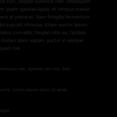
si non, feugiat euismod velit. Vestibulum
sem quam egestas ligula, et tempus massa
ibero et placerat. Nam fringilla fermentum
ui suscipit rhoncus. Etiam auctor ipsum
llus convallis, feugiat nibh eu, facilisis
s. Nullam diam sapien, auctor in semper
quam nisl.
entesque nec, egestas non nisi. Sed
 porta. Lorem ipsum dolor sit amet,
ugiat.