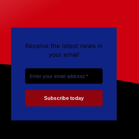
Receive the latest news in
your email
Subscribe today