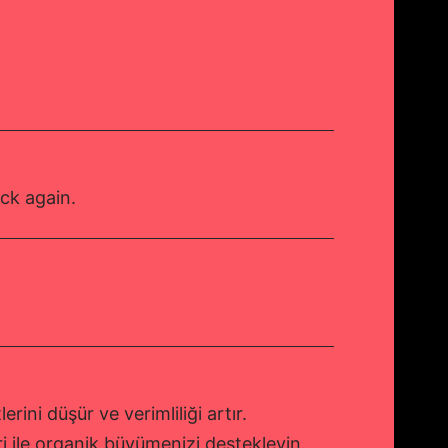
ck again.
rini düşür ve verimliliği artır.
i ile organik büyümenizi destekleyin.