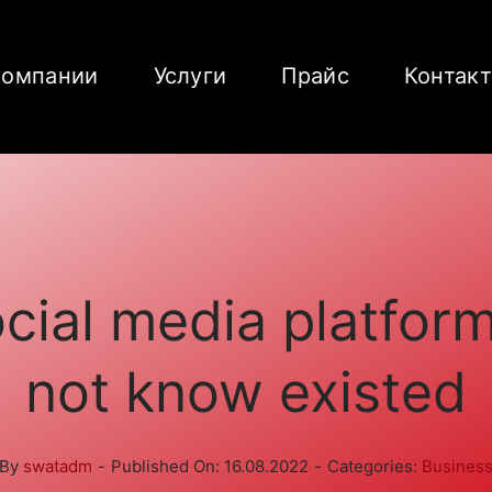
компании
Услуги
Прайс
Контак
cial media platfor
not know existed
By
swatadm
-
Published On: 16.08.2022
-
Categories:
Busines