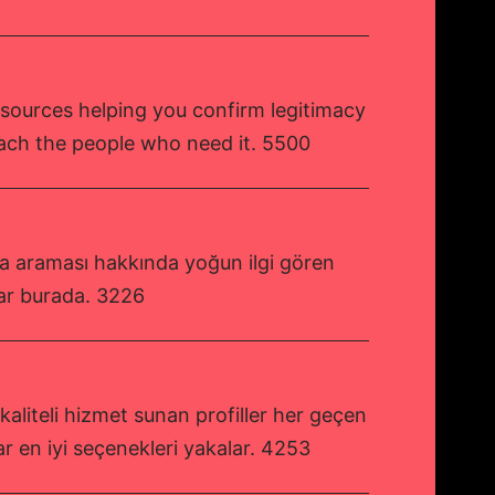
sources helping you confirm legitimacy
ach the people who need it. 5500
şa araması hakkında yoğun ilgi gören
lar burada. 3226
kaliteli hizmet sunan profiller her geçen
ar en iyi seçenekleri yakalar. 4253