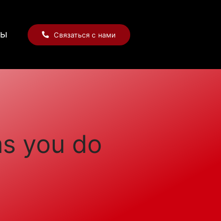
ты
Связаться с нами
ms you do
s