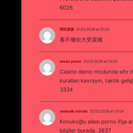
6026
两性资源
21.03.2026 at 21:00
看不懂但大受震撼
enses porno
22.03.2026 at 13:00
Casino demo modunda sıfır ri
kuralları kavrayın, taktik gel
3334
anabolik steroid
22.03.2026 at 13:04
Konukoğlu ailesi porno ifşa ara
bilgiler burada. 3837