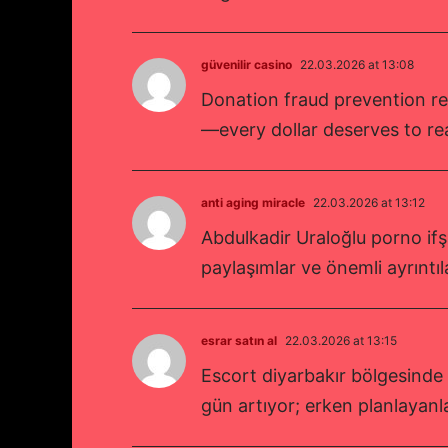
güvenilir casino
22.03.2026 at 13:08
Donation fraud prevention re
—every dollar deserves to re
anti aging miracle
22.03.2026 at 13:12
Abdulkadir Uraloğlu porno if
paylaşımlar ve önemli ayrıntı
esrar satın al
22.03.2026 at 13:15
Escort diyarbakır bölgesinde 
gün artıyor; erken planlayanl