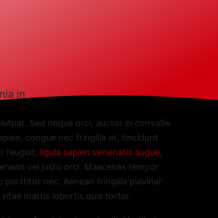
nia in
lutpat. Sed neque orci, auctor in convallis
pien, congue nec fringilla et, tincidunt
r feugiat,
ligula sapien venenatis augue
,
 Aenean vel justo orci. Maecenas tempor
 porttitor nec. Aenean fringilla pulvinar
vitae mattis lobortis quis tortor.