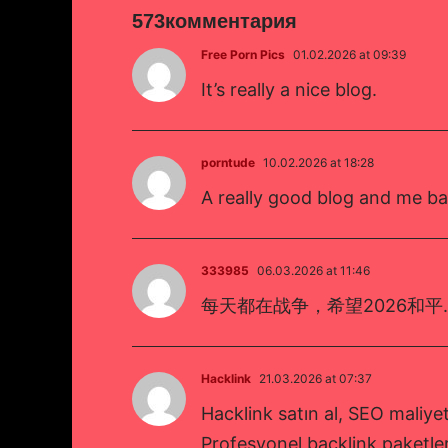
573комментария
Free Porn Pics
01.02.2026 at 09:39
It’s really a nice blog.
porntude
10.02.2026 at 18:28
A really good blog and me ba
333985
06.03.2026 at 11:46
每天都在战争，希望2026和平.
Hacklink
21.03.2026 at 07:37
Hacklink satın al, SEO maliyetle
Profesyonel backlink paketler