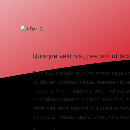
Quisque velit nisi, pretium ut laci
Duis mollis turpis ac diam scelerisque vo
id, dictum sodales massa. Aenean nisl sa
nec sem. Proin faucibus, dolor vel aucto
eget ullamcorper tellus justo nec felis.
imperdiet ante, hendrerit dignissim nunc
vulputate. Mauris turpis tortor, euismod 