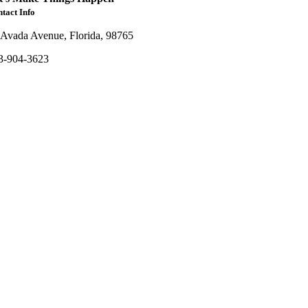
tact Info
 Avada Avenue, Florida, 98765
3-904-3623